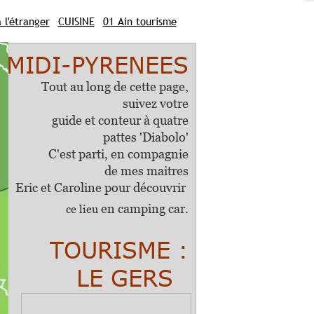
 l'étranger
CUISINE
01 Ain tourisme
me
06 Alpes Maritimes tourisme
sme
12 Aveyron tourisme
MIDI
-PYRENEES
ergne
16 Charente tourisme
urgogne
ng de cette page,
e
26 Drôme tourisme
suivez votre
urisme
31 Hte Garonne tourisme
36 Indre tourisme
 conteur à quatre
er tourisme
42 Loire tourisme
pattes 'Diabolo'
t et Garonne tourisme
C'est parti, en compagnie
e
52 Haute Marne tourisme
de mes maitres
ourisme Bretagne
oline pour
découvrir
urisme Normandie
utes Pyrennees tourisme
en camping car.
ce lieu
risme
70 Haute Saone tourisme
Paris tourisme
TOURISME :
sevres
80 Somme tourisme Picardie
 Provence
85 Vendée tourisme
GERS
90 Territoire de Belfort tourisme
isme
95 Val d'Oise tourisme