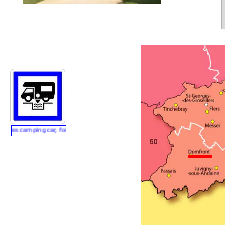
..
ces camping car, fourgon aménagé et motorhome...aires de services campin
..............................................................
.............
.....................................