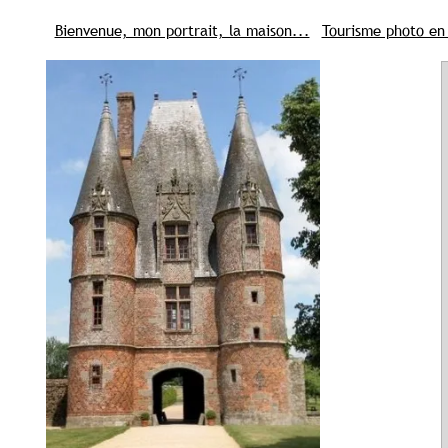
Bienvenue, mon portrait, la maison...
Tourisme photo en
02 Aisne tourisme Picardie
03 Allier tourisme
04 Alpes d
07 Ardèche tourisme
08 Tourisme Ardennes
09 Ariege to
13 Bouches du Rhone tourisme Provence
14 Calvados tou
17 Charente Maritime tourisme
18 Cher touirsme
19 Cor
22 Côtes d Armor tourisme Bretagne
23 Creuse tourisme
27 Eure tourisme Normandie
28 Eure et Loir tourisme
29
32 Gers tourisme
33 Gironde tourisme
34 Herault touri
37 Indre et Loire tourisme
38 Isere tourisme
39 Jura to
43 Haute Loire tourisme
44 Loire Atlantique tourisme
45
48 Lozere tourisme
49 Maine et Loire tourisme
50 Manc
53 Mayenne tourisme
54 Meurthe et moselle tourisme
55
57 Moselle tourisme
58 Nievre tourisme
59 Nord tourism
62 Pas de Calais tourisme
63 Puy de Dôme tourisme Auve
66 Tourisme p.orientales
67 Bas Rhin tourisme Alsace
68
71 Saone et Loire tourisme
72 Sarthe tourisme
73 Savoi
76 Seine Maritime tourisme Normandie
77 Seine et Marne
81 Tarn tourisme
82 Tarn et Garonne tourisme
83 Var to
86 Vienne tourisme
87 Haute Vienne tourisme
88 Vosges
91 Essonne tourisme
92 Hauts de Seine tourisme
93 Sein