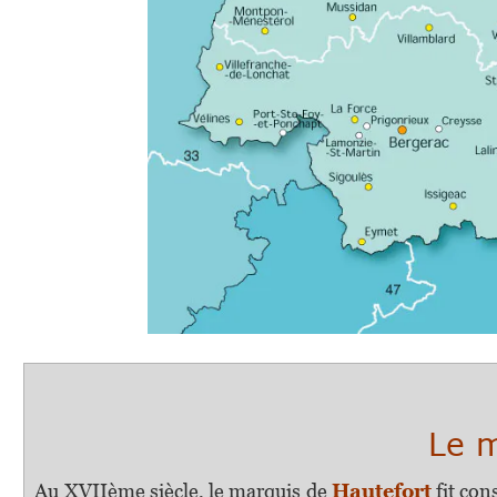
..............................
...................
H A U T
Le musée de 
Au XVIIème siècle, le marquis de
Hautefort
fit con