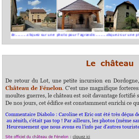
.......cliquez sur une photo pour l'agrandir..........cliquez sur une photo pour l
Le château d
De retour du Lot, une petite incursion en Dordogne
Château de Fénelon
.
C'est une magnifique forteress
moultes guerres, le château est soit davantage fortifié
De nos jours, cet édifice est constamment enrichi ce qui
Commentaire Diabolo :
Caroline et Eric ont été très déçus d
au zénith, c'était pas top ! Par ailleurs, les photos (même sa
Heureusement que nous avons eu l'info par d'autres touriste
S
ite officiel
du château de Fénelon :
cliquez ici