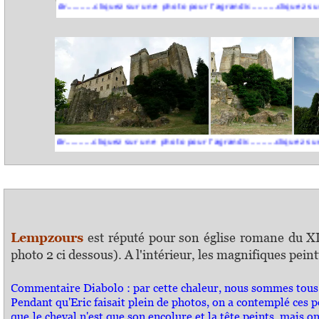
randir..........cliquez sur une photo pour l'agrandir..........cliquez sur une pho
andir..........cliquez sur une photo pour l'agrandir..........cliquez sur une phot
Lempzours
est réputé pour son église romane du XII
photo 2 ci dessous). A l'intérieur, les magnifiques pei
Commentaire Diabolo : par cette chaleur, nous sommes tous all
Pendant qu'Eric faisait plein de photos, on a contemplé ces p
que le
cheval n'est que son encolure et la tête peints, mais o