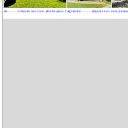
...cliquez sur une photo pour l'agrandir..........cliquez sur une photo pour l'agr