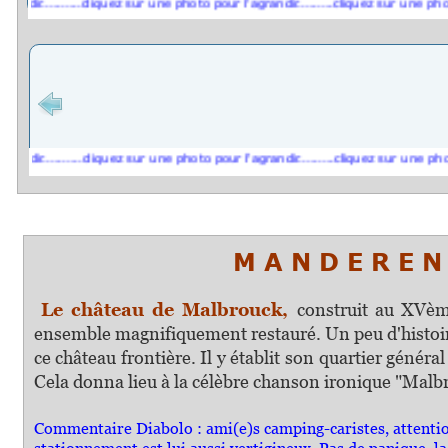
ir..........cliquez sur une photo pour l'agrandir.........cliquez sur une photo po
ir..........cliquez sur une photo pour l'agrandir.........cliquez sur une photo po
M A N D E R E N
Le château de Malbrouck,
construit a
u XVème
ensemble magnifiquement restauré. Un peu d'histoir
ce château frontière. Il y établit son quartier génér
Cela donna lieu à la célèbre chanson ironique "Malbr
Commentaire Diabolo : ami(e)s camping-caristes, attention !